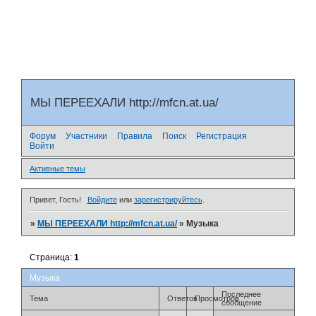
МЫ ПЕРЕЕХАЛИ http://mfcn.at.ua/
Форум
Участники
Правила
Поиск
Регистрация
Войти
Активные темы
Привет, Гость!
Войдите
или
зарегистрируйтесь
.
»
МЫ ПЕРЕЕХАЛИ http://mfcn.at.ua/
»
Музыка
Страница:
1
Музыка
Последнее
Тема
Ответов
Просмотров
сообщение