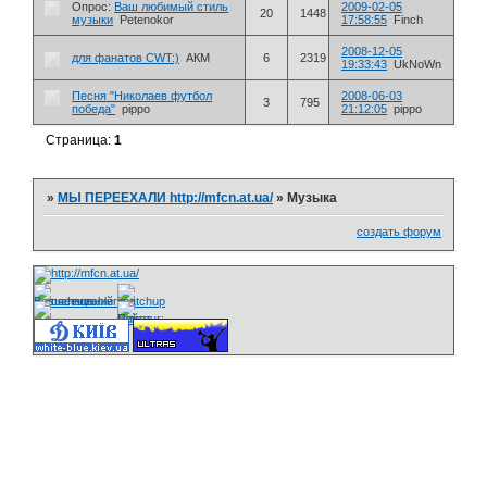
Опрос:
Ваш любимый стиль
2009-02-05
20
1448
музыки
Petenokor
17:58:55
Finch
2008-12-05
для фанатов CWT:)
АКМ
6
2319
19:33:43
UkNoWn
Песня "Николаев футбол
2008-06-03
3
795
победа"
pippo
21:12:05
pippo
Страница:
1
»
МЫ ПЕРЕЕХАЛИ http://mfcn.at.ua/
»
Музыка
создать форум