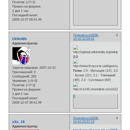
Позитив:
[+7/-2]
Провел на форуме:
2 дня 1 час
Последний визит:
2009-12-07 08:41:49
Поделиться
2008-
3
UkNoWn
10-03 22:04:31
Администратор
2:2
Зарегистрирован
: 2007-10-31
Голы:
1:0 - Иртыщев (13'), 2:0
Приглашений:
0
- Булах (21'), 2:1 - Товкацкий
Сообщений:
283
(48'), 2:2 - Суспицын (60')
Уважение:
[+3/-0]
Позитив:
[+7/-2]
Провел на форуме:
2 дня 1 час
0
Последний визит:
2009-12-07 08:41:49
Поделиться
2008-
4
xXx_18
10-03 23:57:13
Администратор