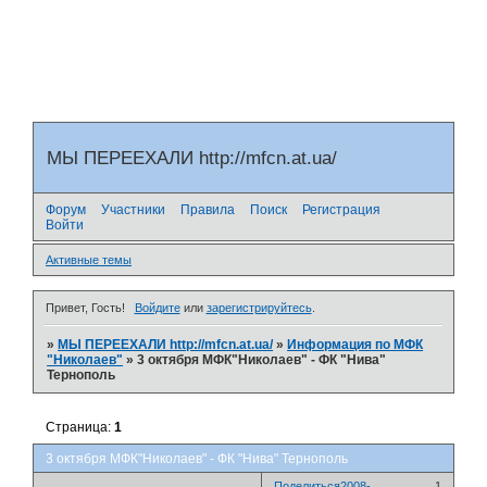
МЫ ПЕРЕЕХАЛИ http://mfcn.at.ua/
Форум
Участники
Правила
Поиск
Регистрация
Войти
Активные темы
Привет, Гость!
Войдите
или
зарегистрируйтесь
.
»
МЫ ПЕРЕЕХАЛИ http://mfcn.at.ua/
»
Информация по МФК
"Николаев"
»
3 октября МФК"Николаев" - ФК "Нива"
Тернополь
Страница:
1
3 октября МФК"Николаев" - ФК "Нива" Тернополь
Поделиться
2008-
1