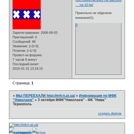
http://www.niknews.mk.ua/2008/10/03/ni
… na-10-let/
Прикольно не обделили
внемания!))
0
Зарегистрирован
: 2008-09-03
Приглашений:
0
Сообщений:
96
Уважение:
[+2/-0]
Позитив:
[+1/-0]
Провел на форуме:
7 часов 8 минут
Последний визит:
2010-01-31 13:18:15
Страница:
1
»
МЫ ПЕРЕЕХАЛИ http://mfcn.at.ua/
»
Информация по МФК
"Николаев"
»
3 октября МФК"Николаев" - ФК "Нива"
Тернополь
создать форум