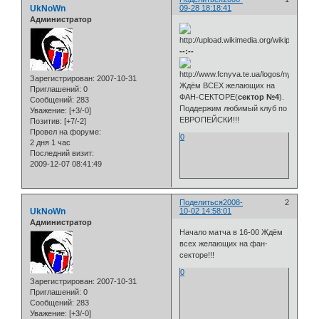
UkNoWn
09-28 18:18:41
Администратор
--:--
Зарегистрирован
: 2007-10-31
Ждём ВСЕХ желающих на
Приглашений:
0
ФАН-СЕКТОРЕ(
сектор №4
).
Сообщений:
283
Поддержим любимый клуб по
Уважение:
[+3/-0]
ЕВРОПЕЙСКИ!!!
Позитив:
[+7/-2]
Провел на форуме:
0
2 дня 1 час
Последний визит:
2009-12-07 08:41:49
Поделиться
2008-
2
UkNoWn
10-02 14:58:01
Администратор
Начало матча в 16-00 Ждём
всех желающих на фан-
секторе!!!
0
Зарегистрирован
: 2007-10-31
Приглашений:
0
Сообщений:
283
Уважение:
[+3/-0]