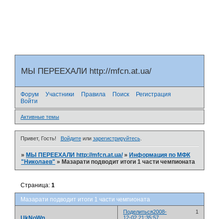
МЫ ПЕРЕЕХАЛИ http://mfcn.at.ua/
Форум
Участники
Правила
Поиск
Регистрация
Войти
Активные темы
Привет, Гость!
Войдите
или
зарегистрируйтесь
.
»
МЫ ПЕРЕЕХАЛИ http://mfcn.at.ua/
»
Информация по МФК
"Николаев"
»
Мазарати подводит итоги 1 части чемпионата
Страница:
1
Мазарати подводит итоги 1 части чемпионата
Поделиться
2008-
1
UkNoWn
12-02 21:35:57