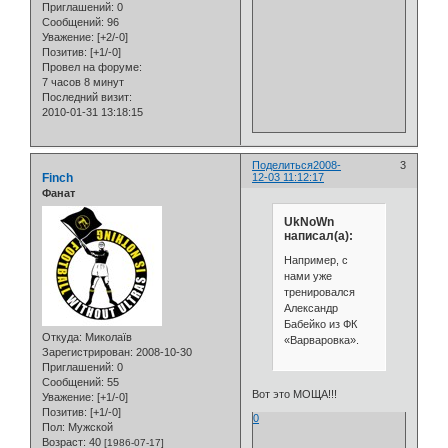
Приглашений:
0
Сообщений:
96
Уважение:
[+2/-0]
Позитив:
[+1/-0]
Провел на форуме:
7 часов 8 минут
Последний визит:
2010-01-31 13:18:15
Поделиться
2008-
3
Finch
12-03 11:12:17
Фанат
UkNoWn
написал(а):
Например, с
нами уже
тренировался
Александр
Бабейко из ФК
Откуда:
Миколаїв
«Варваровка».
Зарегистрирован
: 2008-10-30
Приглашений:
0
Сообщений:
55
Вот это МОЩА!!!
Уважение:
[+1/-0]
Позитив:
[+1/-0]
0
Пол:
Мужской
Возраст:
40
[1986-07-17]