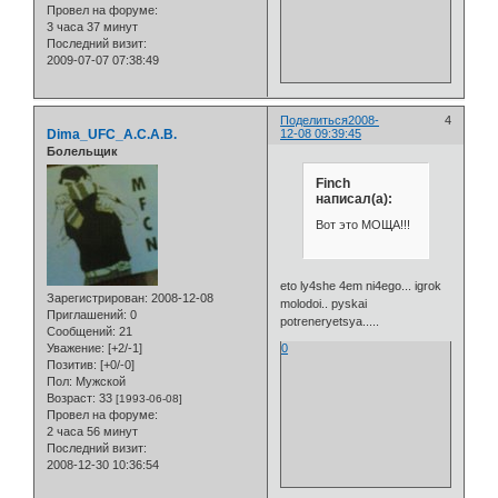
Провел на форуме:
3 часа 37 минут
Последний визит:
2009-07-07 07:38:49
Поделиться
2008-
4
Dima_UFC_A.C.A.B.
12-08 09:39:45
Болельщик
Finch
написал(а):
Вот это МОЩА!!!
eto ly4she 4em ni4ego... igrok
Зарегистрирован
: 2008-12-08
molodoi.. pyskai
Приглашений:
0
potreneryetsya.....
Сообщений:
21
0
Уважение:
[+2/-1]
Позитив:
[+0/-0]
Пол:
Мужской
Возраст:
33
[1993-06-08]
Провел на форуме:
2 часа 56 минут
Последний визит:
2008-12-30 10:36:54