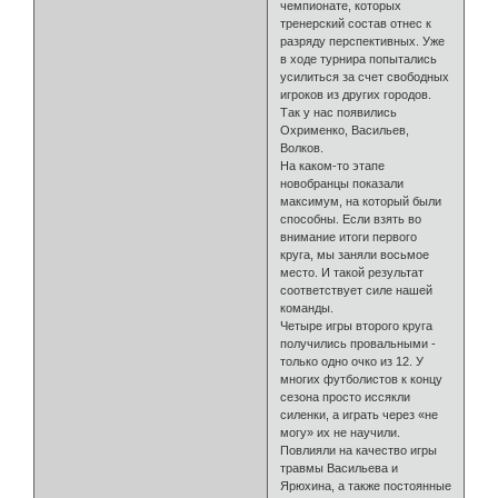
чемпионате, которых
тренерский состав отнес к
разряду перспективных. Уже
в ходе турнира попытались
усилиться за счет свободных
игроков из других городов.
Так у нас появились
Охрименко, Васильев,
Волков.
На каком-то этапе
новобранцы показали
максимум, на который были
способны. Если взять во
внимание итоги первого
круга, мы заняли восьмое
место. И такой результат
соответствует силе нашей
команды.
Четыре игры второго круга
получились провальными -
только одно очко из 12. У
многих футболистов к концу
сезона просто иссякли
силенки, а играть через «не
могу» их не научили.
Повлияли на качество игры
травмы Васильева и
Ярюхина, а также постоянные