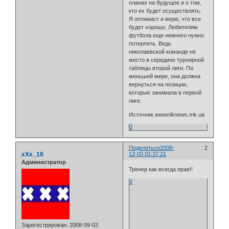
планах на будущее и о том,
кто их будет осуществлять.
Я оптимист и верю, что все
будет хорошо. Любителям
футбола еще немного нужно
потерпеть. Ведь
николаевской команде не
место в середине турнирной
таблицы второй лиги. По
меньшей мере, она должна
вернуться на позиции,
которые занимала в первой
лиге.
Источник wwwniknews.mk.ua
0
Поделиться
2008-
2
xXx_18
12-03 01:37:21
Администратор
Тренер как всегда прав!!
0
Зарегистрирован
: 2008-09-03