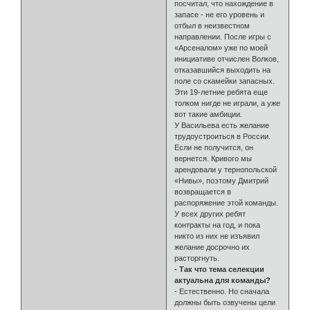
посчитал, что нахождение в
запасе - не его уровень и
отбыл в неизвестном
направлении. После игры с
«Арсеналом» уже по моей
инициативе отчислен Волков,
отказавшийся выходить на
поле со скамейки запасных.
Эти 19-летние ребята еще
толком нигде не играли, а уже
вот такие амбиции.
У Васильева есть желание
трудоустроиться в России.
Если не получится, он
вернется. Кривого мы
арендовали у тернопольской
«Нивы», поэтому Дмитрий
возвращается в
распоряжение этой команды.
У всех других ребят
контракты на год, и пока
никто из них не изъявил
желание досрочно их
расторгнуть.
- Так что тема селекции
актуальна для команды?
- Естественно. Но сначала
должны быть озвучены цели