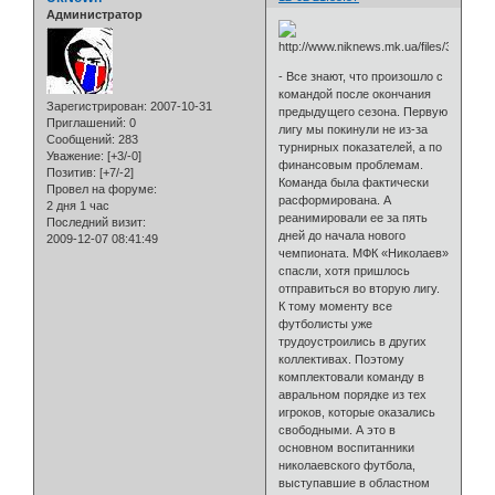
Администратор
- Все знают, что произошло с
командой после окончания
Зарегистрирован
: 2007-10-31
предыдущего сезона. Первую
Приглашений:
0
лигу мы покинули не из-за
Сообщений:
283
турнирных показателей, а по
Уважение:
[+3/-0]
финансовым проблемам.
Позитив:
[+7/-2]
Команда была фактически
Провел на форуме:
расформирована. А
2 дня 1 час
реанимировали ее за пять
Последний визит:
дней до начала нового
2009-12-07 08:41:49
чемпионата. МФК «Николаев»
спасли, хотя пришлось
отправиться во вторую лигу.
К тому моменту все
футболисты уже
трудоустроились в других
коллективах. Поэтому
комплектовали команду в
авральном порядке из тех
игроков, которые оказались
свободными. А это в
основном воспитанники
николаевского футбола,
выступавшие в областном