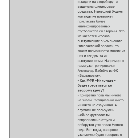
и задачи на второй круг и
выделены финансовые
средства. Нынешний бюджет
команды не позволяет
пригласить более
квалифицированных
футболистов со стороны. Что
же касается игроков,
выступающих в чемпионате
Николаевской области, то
знаем возможности многих из
них и следим за их
выступлениями. Например, с
нами уже тренировался
Александр Бабейко из ФК
«Варваровка».
- Как МФК «Николаев»
будет готовиться ко
второму кругу?
- Конкретно пока мы ничего
не знаем. Официально никто
и ничего не озвучивал. А
слухами не пользуюсь.
Сейчас футболисты
отправились в отпуск и
соберутся уже после Нового
года. Вот тогда, наверное,
уже можно будет говорить о