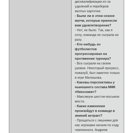
дисквалификации из-за
удалений и переборов
желтых карточек.
- Были ли в этом сезоне
матчи, которые принесли
вам удовлетворение?
- Нет, не было. Так, как я
хочу, команда не сыграла ни
разу.
- Кто-нибудь из
футболистов
прогрессировал на
протяжении турнира?
- Все сыграли на своем
уровне. Некоторый прогресс,
пожалуй, был заметен только
в игре Матюшова.
- Каковы перспективы у
нынешнего состава МФК
«Николаев»?
- Максимум шестое-восьмое
места.
- Какие изменения
произойдут в команде в
зимний антракт?
- Прощаться с лишними для
нас игроками начали по ходу
чемпионата. Андреев