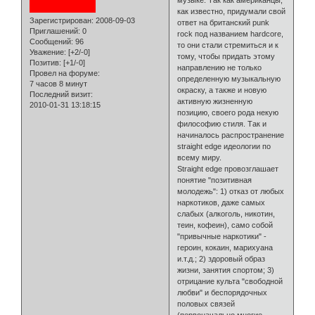
как известно, придумали свой
Зарегистрирован
: 2008-09-03
ответ на британский punk
Приглашений:
0
rock под названием hardcore,
Сообщений:
96
то они стали стремиться и к
Уважение:
[+2/-0]
тому, чтобы придать этому
Позитив:
[+1/-0]
направлению не только
Провел на форуме:
определенную музыкальную
7 часов 8 минут
окраску, а также и новую
Последний визит:
активную жизненную
2010-01-31 13:18:15
позицию, своего рода некую
философию стиля. Так и
начиналось распространение
straight edge идеологии по
всему миру.
Straight edge провозглашает
понятие "позитивная
молодежь": 1) отказ от любых
наркотиков, даже самых
слабых (алкоголь, никотин,
теин, кофеин), само собой
"привычные наркотики" -
героин, кокаин, марихуана
и.т.д.; 2) здоровый образ
жизни, занятия спортом; 3)
отрицание культа "свободной
любви" и беспорядочных
половых связей
(первоначально многие