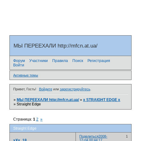
МЫ ПЕРЕЕХАЛИ http://mfcn.at.ua/
Форум
Участники
Правила
Поиск
Регистрация
Войти
Активные темы
Привет, Гость!
Войдите
или
зарегистрируйтесь
.
»
МЫ ПЕРЕЕХАЛИ http://mfcn.at.ua/
»
x STRAIGHT EDGE x
»
Straight Edge
Страница:
1
2
»
Straight Edge
Поделиться
2008-
1
xXx_18
12-04 00:44:17