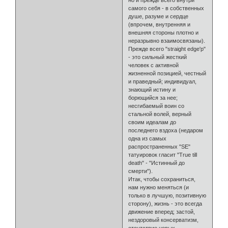
самого себя - в собственных
душе, разуме и сердце
(впрочем, внутренняя и
внешняя стороны плотно и
неразрывно взаимосвязаны).
Прежде всего "straight edge'р"
- это сильный жесткий
человек с активной
жизненной позицией, честный
и праведный; индивидуал,
знающий истину и
борющийся за нее;
несгибаемый воин со
стальной волей, верный
своим идеалам до
последнего вздоха (недаром
одна из самых
распространенных "SE"
татуировок гласит "True till
death" - "Истинный до
смерти").
Итак, чтобы сохраниться,
нам нужно меняться (и
только в лучшую, позитивную
сторону), жизнь - это всегда
движение вперед; застой,
нездоровый консерватизм,
отсутствие новых