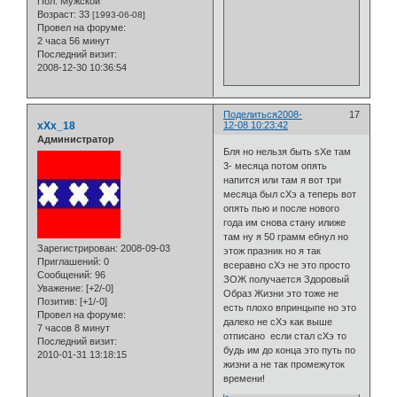
Пол:
Мужской
Возраст:
33
[1993-06-08]
Провел на форуме:
2 часа 56 минут
Последний визит:
2008-12-30 10:36:54
Поделиться
2008-
17
xXx_18
12-08 10:23:42
Администратор
Бля но нельзя быть sXe там
3- месяца потом опять
напится или там я вот три
месяца был сХэ а теперь вот
опять пью и после нового
года им снова стану илиже
там ну я 50 грамм ебнул но
Зарегистрирован
: 2008-09-03
этож празник но я так
Приглашений:
0
всеравно сХэ не это просто
Сообщений:
96
ЗОЖ получается Здоровый
Уважение:
[+2/-0]
Образ Жизни это тоже не
Позитив:
[+1/-0]
есть плохо впринцыпе но это
Провел на форуме:
далеко не сХэ как выше
7 часов 8 минут
отписано если стал сХэ то
Последний визит:
будь им до конца это путь по
2010-01-31 13:18:15
жизни а не так промежуток
времени!