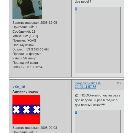
dve nedeli?
0
Зарегистрирован
: 2008-12-08
Приглашений:
0
Сообщений:
21
Уважение:
[+2/-1]
Позитив:
[+0/-0]
Пол:
Мужской
Возраст:
33
[1993-06-08]
Провел на форуме:
2 часа 56 минут
Последний визит:
2008-12-30 10:36:54
Поделиться
2008-
26
xXx_18
12-09 11:57:55
Администратор
)))) ПОООлный отказ ни раз в
две недели ни раз в год не в
два полный отказ!!!!
0
Зарегистрирован
: 2008-09-03
Приглашений:
0