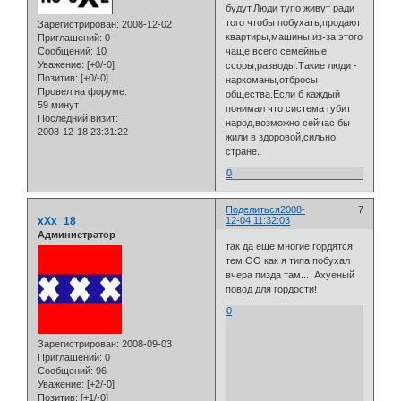
будут.Люди тупо живут ради
того чтобы побухать,продают
Зарегистрирован
: 2008-12-02
квартиры,машины,из-за этого
Приглашений:
0
Сообщений:
10
чаще всего семейные
Уважение:
[+0/-0]
ссоры,разводы.Такие люди -
Позитив:
[+0/-0]
наркоманы,отбросы
Провел на форуме:
общества.Если б каждый
59 минут
понимал что система губит
Последний визит:
народ,возможно сейчас бы
2008-12-18 23:31:22
жили в здоровой,сильно
стране.
0
Поделиться
2008-
7
xXx_18
12-04 11:32:03
Администратор
так да еще многие гордятся
тем ОО как я типа побухал
вчера пизда там... Ахуеный
повод для гордости!
0
Зарегистрирован
: 2008-09-03
Приглашений:
0
Сообщений:
96
Уважение:
[+2/-0]
Позитив:
[+1/-0]