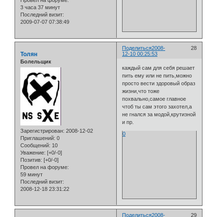
3 часа 37 минут
Последний визит:
2009-07-07 07:38:49
Поделиться
2008-
28
Толян
12-10 00:25:53
Болельщик
каждый сам для себя решает
пить ему или не пить,можно
просто вести здоровый образ
жизни,что тоже
похвально,самое главное
чтоб ты сам этого захотел,а
не гнался за модой,крутизной
и пр.
Зарегистрирован
: 2008-12-02
0
Приглашений:
0
Сообщений:
10
Уважение:
[+0/-0]
Позитив:
[+0/-0]
Провел на форуме:
59 минут
Последний визит:
2008-12-18 23:31:22
Поделиться
2008-
29