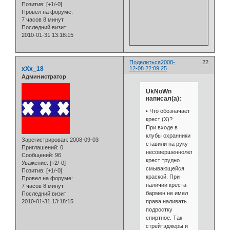
Позитив:
[+1/-0]
Провел на форуме:
7 часов 8 минут
Последний визит:
2010-01-31 13:18:15
Поделиться
2008-
22
xXx_18
12-08 22:09:25
Администратор
UkNoWn
написал(а):
• Что обозначает
крест (Х)?
При входе в
клубы охранники
Зарегистрирован
: 2008-09-03
ставили на руку
Приглашений:
0
несовершеннолетним
Сообщений:
96
крест трудно
Уважение:
[+2/-0]
смывающейся
Позитив:
[+1/-0]
краской. При
Провел на форуме:
наличии креста
7 часов 8 минут
бармен не имел
Последний визит:
права наливать
2010-01-31 13:18:15
подростку
спиртное. Так
стрейтэджеры и