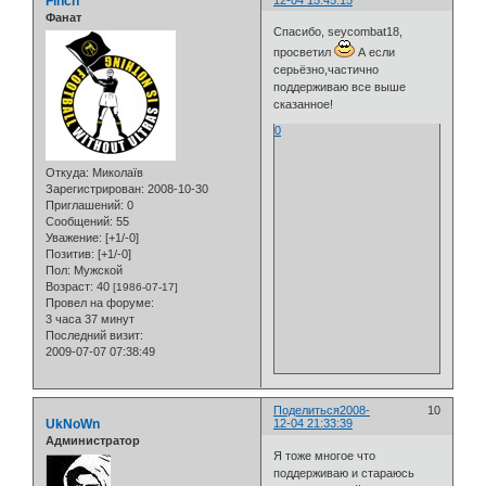
Finch
Фанат
Спасибо, seycombat18,
просветил
А если
серьёзно,частично
поддерживаю все выше
сказанное!
0
Откуда:
Миколаїв
Зарегистрирован
: 2008-10-30
Приглашений:
0
Сообщений:
55
Уважение:
[+1/-0]
Позитив:
[+1/-0]
Пол:
Мужской
Возраст:
40
[1986-07-17]
Провел на форуме:
3 часа 37 минут
Последний визит:
2009-07-07 07:38:49
Поделиться
2008-
10
UkNoWn
12-04 21:33:39
Администратор
Я тоже многое что
поддерживаю и стараюсь