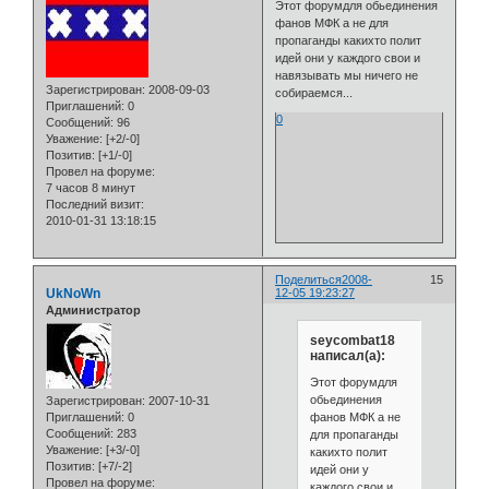
Этот форумдля обьединения
фанов МФК а не для
пропаганды какихто полит
идей они у каждого свои и
навязывать мы ничего не
Зарегистрирован
: 2008-09-03
собираемся...
Приглашений:
0
0
Сообщений:
96
Уважение:
[+2/-0]
Позитив:
[+1/-0]
Провел на форуме:
7 часов 8 минут
Последний визит:
2010-01-31 13:18:15
Поделиться
2008-
15
UkNoWn
12-05 19:23:27
Администратор
seycombat18
написал(а):
Этот форумдля
обьединения
Зарегистрирован
: 2007-10-31
фанов МФК а не
Приглашений:
0
Сообщений:
283
для пропаганды
Уважение:
[+3/-0]
какихто полит
Позитив:
[+7/-2]
идей они у
Провел на форуме:
каждого свои и