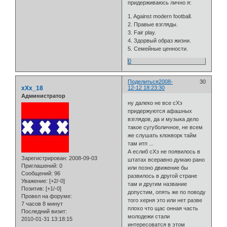
придерживаюсь лично я:
1. Against modern football.
2. Правые взгляды.
3. Fair play.
4. Здорвый образ жизни.
5. Семейные ценности.
0
Поделиться
2008-
30
xXx_18
12-12 18:23:30
Администратор
ну далеко не все сХэ
придержуются афашных
взглядов, да и музыка дело
такое сугуболичное, не всем
же слушать клокворк тайм
там итп ...
А еслиб сХэ не появилось в
Зарегистрирован
: 2008-09-03
штатах всеравно думаю рано
Приглашений:
0
или позно движение бы
Сообщений:
96
развилось в другой стране
Уважение:
[+2/-0]
там и другим название
Позитив:
[+1/-0]
допустим, опять же по поводу
Провел на форуме:
того херня это или нет разве
7 часов 8 минут
плохо что щас онная часть
Последний визит:
молодежи стали
2010-01-31 13:18:15
интересоватся в этом