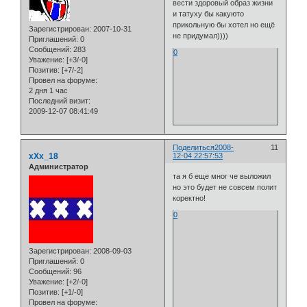
вести здоровый образ жизни
и татуху бы какуюто
прикольную бы хотел но ещё
Зарегистрирован
: 2007-10-31
не придумал))))
Приглашений:
0
Сообщений:
283
0
Уважение:
[+3/-0]
Позитив:
[+7/-2]
Провел на форуме:
2 дня 1 час
Последний визит:
2009-12-07 08:41:49
Поделиться
2008-
11
xXx_18
12-04 22:57:53
Администратор
та я б еще мног че выложил
но это будет не совсем полит
коректно!
0
Зарегистрирован
: 2008-09-03
Приглашений:
0
Сообщений:
96
Уважение:
[+2/-0]
Позитив:
[+1/-0]
Провел на форуме: