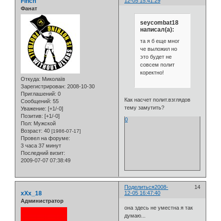
Finch
12-05 15:41:29
Фанат
seycombat18
написал(а):
та я б еще мног
че выложил но
это будет не
совсем полит
коректно!
Откуда:
Миколаїв
Зарегистрирован
: 2008-10-30
Приглашений:
0
Как насчет полит.взглядов
Сообщений:
55
тему замутить?
Уважение:
[+1/-0]
Позитив:
[+1/-0]
0
Пол:
Мужской
Возраст:
40
[1986-07-17]
Провел на форуме:
3 часа 37 минут
Последний визит:
2009-07-07 07:38:49
Поделиться
2008-
14
xXx_18
12-05 16:47:40
Администратор
она здесь не уместна я так
думаю...