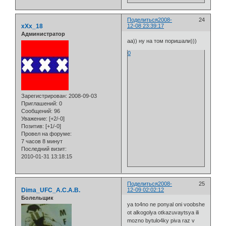
Поделиться
2008-
24
xXx_18
12-08 23:39:17
Администратор
аа)) ну на том поришали)))
0
Зарегистрирован
: 2008-09-03
Приглашений:
0
Сообщений:
96
Уважение:
[+2/-0]
Позитив:
[+1/-0]
Провел на форуме:
7 часов 8 минут
Последний визит:
2010-01-31 13:18:15
Поделиться
2008-
25
Dima_UFC_A.C.A.B.
12-09 02:02:12
Болельщик
ya to4no ne ponyal oni voobshe
ot alkogolya otkazuvaytsya ili
mozno bytulo4ky piva raz v