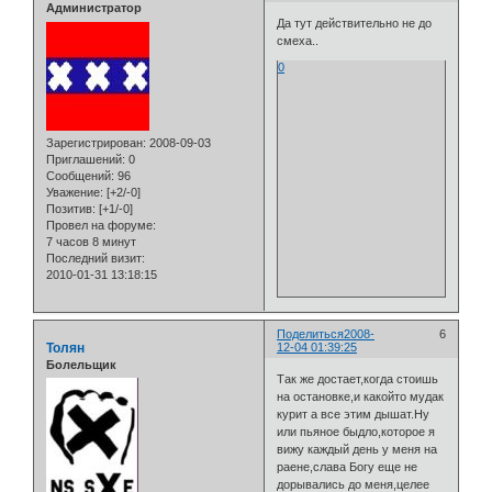
Администратор
Да тут действительно не до
смеха..
0
Зарегистрирован
: 2008-09-03
Приглашений:
0
Сообщений:
96
Уважение:
[+2/-0]
Позитив:
[+1/-0]
Провел на форуме:
7 часов 8 минут
Последний визит:
2010-01-31 13:18:15
Поделиться
2008-
6
Толян
12-04 01:39:25
Болельщик
Так же достает,когда стоишь
на остановке,и какойто мудак
курит а все этим дышат.Ну
или пьяное быдло,которое я
вижу каждый день у меня на
раене,слава Богу еще не
дорывались до меня,целее