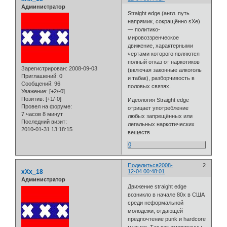
Администратор
Straight edge (англ. путь
напрямик, сокращённо sXe)
— политико-
мировоззренческое
движение, характерными
чертами которого являются
полный отказ от наркотиков
Зарегистрирован
: 2008-09-03
(включая законные алкоголь
Приглашений:
0
и табак), разборчивость в
Сообщений:
96
половых связях.
Уважение:
[+2/-0]
Позитив:
[+1/-0]
Идеология Straight edge
Провел на форуме:
отрицает употребление
7 часов 8 минут
любых запрещённых или
Последний визит:
легальных наркотических
2010-01-31 13:18:15
веществ
0
Поделиться
2008-
2
xXx_18
12-04 00:48:01
Администратор
Движение straight edge
возникло в начале 80х в США
среди неформальной
молодежи, отдающей
предпочтение punk и hardcore
музыке. Так как американцы,