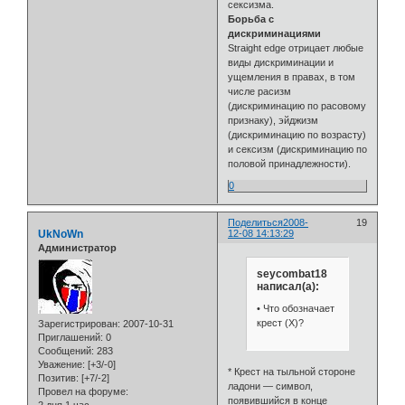
сексизма.
Борьба с
дискриминациями
Straight edge отрицает любые
виды дискриминации и
ущемления в правах, в том
числе расизм
(дискриминацию по расовому
признаку), эйджизм
(дискриминацию по возрасту)
и сексизм (дискриминацию по
половой принадлежности).
0
Поделиться
2008-
19
UkNoWn
12-08 14:13:29
Администратор
seycombat18
написал(а):
• Что обозначает
крест (Х)?
Зарегистрирован
: 2007-10-31
Приглашений:
0
Сообщений:
283
Уважение:
[+3/-0]
* Крест на тыльной стороне
Позитив:
[+7/-2]
ладони — символ,
Провел на форуме:
появившийся в конце
2 дня 1 час