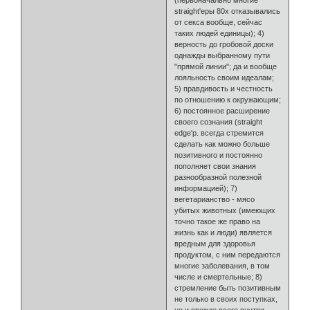
straight'еры 80х отказывались
от секса вообще, сейчас
таких людей единицы); 4)
верность до гробовой доски
однажды выбранному пути
"прямой линии"; да и вообще
лояльность своим идеалам;
5) правдивость и честность
по отношению к окружающим;
6) постоянное расширение
своего сознания (straight
edge'р. всегда стремится
сделать как можно больше
позитивного и постоянно
пополняет свои знания
разнообразной полезной
информацией); 7)
вегетарианство - мясо
убитых животных (имеющих
точно такое же право на
жизнь как и люди) является
вредным для здоровья
продуктом, с ним передаются
многие заболевания, в том
числе и смертельные; 8)
стремление быть позитивным
не только в своих поступках,
но и прежде всего внутри