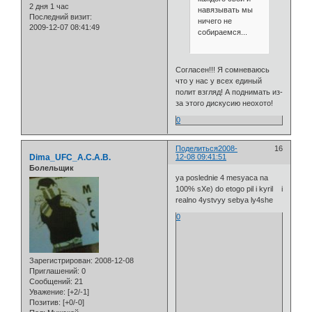
2 дня 1 час
навязывать мы
Последний визит:
ничего не
2009-12-07 08:41:49
собираемся...
Согласен!!! Я сомневаюсь
что у нас у всех единый
полит взгляд! А поднимать из-
за этого дискусию неохото!
0
Поделиться
2008-
16
Dima_UFC_A.C.A.B.
12-08 09:41:51
Болельщик
ya poslednie 4 mesyaca na
100% sXe) do etogo pil i kyril i
realno 4ystvyy sebya ly4she
0
Зарегистрирован
: 2008-12-08
Приглашений:
0
Сообщений:
21
Уважение:
[+2/-1]
Позитив:
[+0/-0]