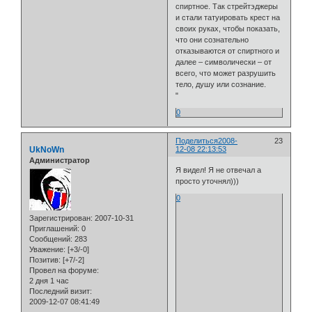
спиртное. Так стрейтэджеры
и стали татуировать крест на
своих руках, чтобы показать,
что они сознательно
отказываются от спиртного и
далее – символически – от
всего, что может разрушить
тело, душу или сознание.
"
0
Поделиться
2008-
23
UkNoWn
12-08 22:13:53
Администратор
Я видел! Я не отвечал а
просто уточнял)))
0
Зарегистрирован
: 2007-10-31
Приглашений:
0
Сообщений:
283
Уважение:
[+3/-0]
Позитив:
[+7/-2]
Провел на форуме:
2 дня 1 час
Последний визит:
2009-12-07 08:41:49