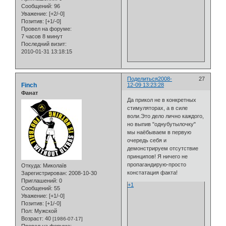
Сообщений:
96
Уважение:
[+2/-0]
Позитив:
[+1/-0]
Провел на форуме:
7 часов 8 минут
Последний визит:
2010-01-31 13:18:15
Поделиться
2008-
27
Finch
12-09 13:23:28
Фанат
Да прикол не в конкретных
стимуляторах, а в силе
воли.Это дело лично каждого,
но выпив "однубутылочку"
мы наёбываем в первую
очередь себя и
демонстрируем отсутствие
принципов! Я ничего не
пропагандирую-просто
Откуда:
Миколаїв
констатация факта!
Зарегистрирован
: 2008-10-30
Приглашений:
0
+1
Сообщений:
55
Уважение:
[+1/-0]
Позитив:
[+1/-0]
Пол:
Мужской
Возраст:
40
[1986-07-17]
Провел на форуме: