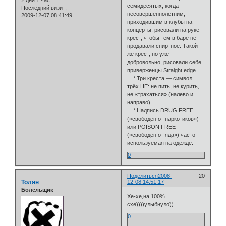
семидесятых, когда
Последний визит:
несовершеннолетним,
2009-12-07 08:41:49
приходившим в клубы на
концерты, рисовали на руке
крест, чтобы тем в баре не
продавали спиртное. Такой
же крест, но уже
добровольно, рисовали себе
приверженцы Straight edge.
* Три креста — символ
трёх НЕ: не пить, не курить,
не «трахаться» (налево и
направо).
* Надпись DRUG FREE
(«свободен от наркотиков»)
или POISON FREE
(«свободен от яда») часто
используемая на одежде.
0
Поделиться
2008-
20
Толян
12-08 14:51:17
Болельщик
Хе-хе,на 100%
схе))))улыбнуло))
0