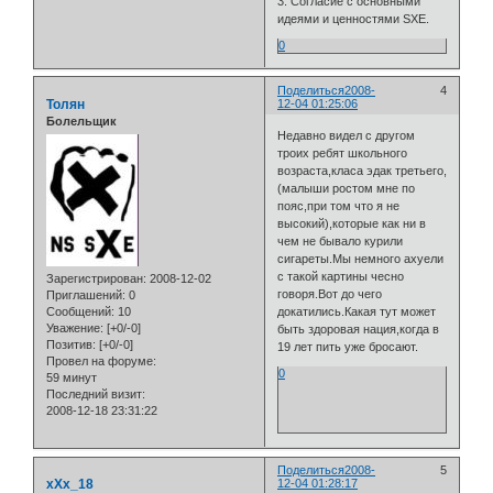
3. Согласие с основными
идеями и ценностями SXE.
0
Поделиться
2008-
4
Толян
12-04 01:25:06
Болельщик
Недавно видел с другом
троих ребят школьного
возраста,класа эдак третьего,
(малыши ростом мне по
пояс,при том что я не
высокий),которые как ни в
чем не бывало курили
сигареты.Мы немного ахуели
с такой картины чесно
Зарегистрирован
: 2008-12-02
говоря.Вот до чего
Приглашений:
0
Сообщений:
10
докатились.Какая тут может
Уважение:
[+0/-0]
быть здоровая нация,когда в
Позитив:
[+0/-0]
19 лет пить уже бросают.
Провел на форуме:
0
59 минут
Последний визит:
2008-12-18 23:31:22
Поделиться
2008-
5
xXx_18
12-04 01:28:17