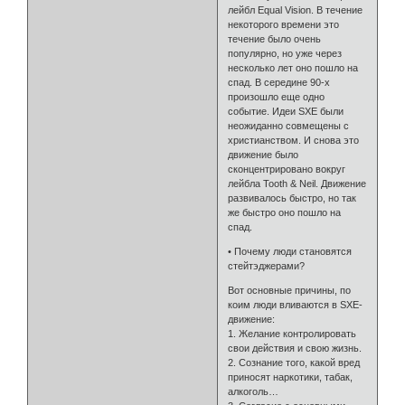
лейбл Equal Vision. В течение
некоторого времени это
течение было очень
популярно, но уже через
несколько лет оно пошло на
спад. В середине 90-х
произошло еще одно
событие. Идеи SXE были
неожиданно совмещены с
христианством. И снова это
движение было
сконцентрировано вокруг
лейбла Tooth & Neil. Движение
развивалось быстро, но так
же быстро оно пошло на
спад.
• Почему люди становятся
стейтэджерами?
Вот основные причины, по
коим люди вливаются в SXE-
движение:
1. Желание контролировать
свои действия и свою жизнь.
2. Сознание того, какой вред
приносят наркотики, табак,
алкоголь…