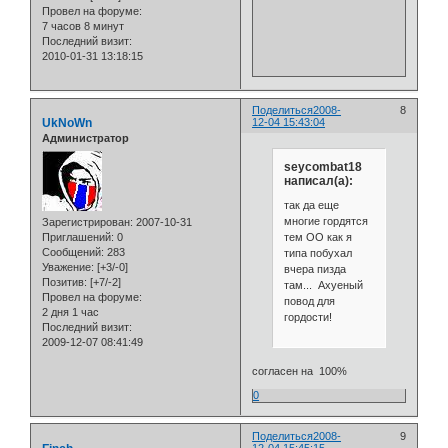
Провел на форуме:
7 часов 8 минут
Последний визит:
2010-01-31 13:18:15
Поделиться
2008-
8
UkNoWn
12-04 15:43:04
Администратор
seycombat18
написал(а):
так да еще
многие гордятся
Зарегистрирован
: 2007-10-31
тем ОО как я
Приглашений:
0
Сообщений:
283
типа побухал
Уважение:
[+3/-0]
вчера пизда
Позитив:
[+7/-2]
там... Ахуеный
Провел на форуме:
повод для
2 дня 1 час
гордости!
Последний визит:
2009-12-07 08:41:49
согласен на 100%
0
Поделиться
2008-
9
12-04 15:45:15