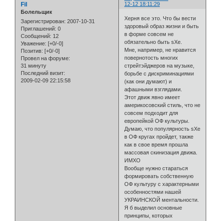
Fil
12-12 18:11:29
Болельщик
Херня все это. Что бы вести
Зарегистрирован
: 2007-10-31
здоровый образ жизни и быть
Приглашений:
0
в форме совсем не
Сообщений:
12
обязательно быть sXe.
Уважение:
[+0/-0]
Мне, например, не нравится
Позитив:
[+0/-0]
повернотость многих
Провел на форуме:
31 минуту
стрейтэйджеров на музыке,
Последний визит:
борьбе с дискриминациями
2009-02-09 22:15:58
(как они думают) и
афашными взглядами.
Этот движ явно имеет
америкосовский стиль, что не
совсем подходит для
европейкой ОФ культуры.
Думаю, что популярность sXe
в ОФ кругах пройдет, также
как в свое время прошла
массовая скинизация движа.
ИМХО
Вообще нужно стараться
формировать собственную
ОФ культуру с характерными
особенностями нашей
УКРАИНСКОЙ ментальности.
Я б выделил основные
принципы, которых