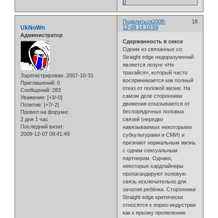
0
Поделиться
2008-
18
UkNoWn
12-08 14:10:59
Администратор
Сдержанность в сексе
Одним из связанных со
Straight edge недоразумений
является лозунг «Не
трахайся», который часто
Зарегистрирован
: 2007-10-31
воспринимается как полный
Приглашений:
0
отказ от половой жизни. На
Сообщений:
283
самом деле сторонники
Уважение:
[+3/-0]
движения отказываются от
Позитив:
[+7/-2]
беспорядочных половых
Провел на форуме:
2 дня 1 час
связей (нередко
Последний визит:
навязываемых некоторыми
2009-12-07 08:41:49
субкультурами и СМИ) и
признают нормальным жизнь
с одним сексуальным
партнером. Однако,
некоторые хардлайнеры
пропагандируют половую
связь исключительно для
зачатия ребёнка. Сторонники
Straight edge критически
относятся к порно-индустрии
как к яркому проявлению