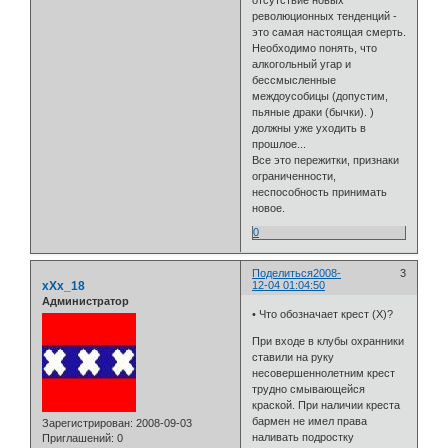
революционных тенденций -
это самая настоящая смерть.
Необходимо понять, что
алкогольный угар и
бессмысленные
междоусобицы (допустим,
пьяные драки (бычки). )
должны уже уходить в
прошлое...
Все это пережитки, признаки
ограниченности,
неспособность принимать
новое.
0
Поделиться
2008-
3
xXx_18
12-04 01:04:50
Администратор
• Что обозначает крест (Х)?
При входе в клубы охранники
ставили на руку
несовершеннолетним крест
трудно смывающейся
краской. При наличии креста
бармен не имел права
Зарегистрирован
: 2008-09-03
наливать подростку
Приглашений:
0