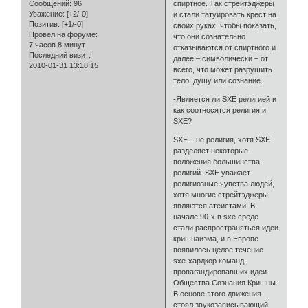
Сообщений:
96
спиртное. Так стрейтэджеры
Уважение:
[+2/-0]
и стали татуировать крест на
Позитив:
[+1/-0]
своих руках, чтобы показать,
Провел на форуме:
что они сознательно
7 часов 8 минут
отказываются от спиртного и
Последний визит:
далее – символически – от
2010-01-31 13:18:15
всего, что может разрушить
тело, душу или сознание.
-Является ли SXE религией и
как соотносятся религия и
SXE?
SXE – не религия, хотя SXE
разделяет некоторые
положения большинства
религий. SXE уважает
религиозные чувства людей,
хотя многие стрейтэджеры
являются атеистами. В
начале 90-х в sxe среде
стали распространяться идеи
кришнаизма, и в Европе
появилось целое течение
sxe-хардкор команд,
пропагандировавших идеи
Общества Сознания Кришны.
В основе этого движения
стоял звукозаписывающий