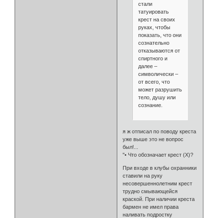
стали
татуировать
крест на своих
руках, чтобы
показать, что они
сознательно
отказываются от
спиртного и
далее –
символически –
от всего, что
может разрушить
тело, душу или
сознание.
я ж отписал по поводу креста
уже выше это не вопрос
был!...
"• Что обозначает крест (Х)?
При входе в клубы охранники
ставили на руку
несовершеннолетним крест
трудно смывающейся
краской. При наличии креста
бармен не имел права
наливать подростку