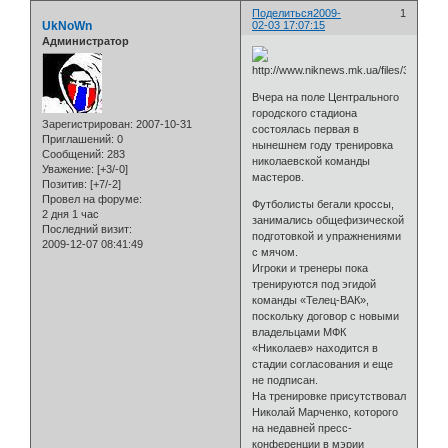
Поделиться
2009-
1
UkNoWn
02-03 17:07:15
Администратор
Вчера на поле Центрального
городского стадиона
Зарегистрирован
: 2007-10-31
состоялась первая в
Приглашений:
0
нынешнем году тренировка
Сообщений:
283
николаевской команды
Уважение:
[+3/-0]
мастеров.
Позитив:
[+7/-2]
Провел на форуме:
Футболисты бегали кроссы,
2 дня 1 час
занимались общефизической
Последний визит:
подготовкой и упражнениями
2009-12-07 08:41:49
с мячом.
Игроки и тренеры пока
тренируются под эгидой
команды «Телец-ВАК»,
поскольку договор с новыми
владельцами МФК
«Николаев» находится в
стадии согласования и еще
не подписан.
На тренировке присутствовал
Николай Марченко, которого
на недавней пресс-
конференции в мэрии