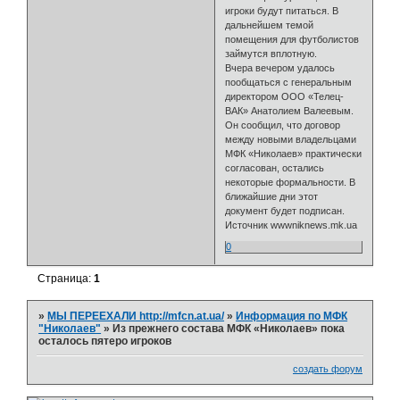
игроки будут питаться. В
дальнейшем темой
помещения для футболистов
займутся вплотную.
Вчера вечером удалось
пообщаться с генеральным
директором ООО «Телец-
ВАК» Анатолием Валеевым.
Он сообщил, что договор
между новыми владельцами
МФК «Николаев» практически
согласован, остались
некоторые формальности. В
ближайшие дни этот
документ будет подписан.
Источник wwwniknews.mk.ua
0
Страница:
1
»
МЫ ПЕРЕЕХАЛИ http://mfcn.at.ua/
»
Информация по МФК
"Николаев"
»
Из прежнего состава МФК «Николаев» пока
осталось пятеро игроков
создать форум