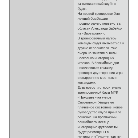
за николаевский клуб не
будет.
На первой тренировке был
лучший бомбардир
прошлогоднего первенства
области Александр Бабейко
из «Варваровки».
В тренировочный лагерь
команды будут вызываться и
другие исполнители. Уже
вчера на занятия вышли
несколько иногородних
игроков. В ближайшие дни
николаевская команда
проведет двусторонние игры
и спарринги с местными
командами.
Есть новости относительно
тренировочной базы МФК
«Николаев» на улице
Спортивной. Увидев ее
плачевное состояние, новое
руководство клуба приняло
решение: на протяжении
ближайшего месяца
иногородние футболисты
будут размещены в
гостинице «Турист», там же