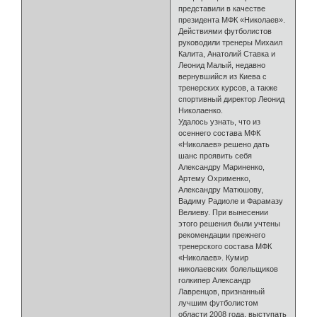
представили в качестве
президента МФК «Николаев».
Действиями футболистов
руководили тренеры Михаил
Калита, Анатолий Ставка и
Леонид Малый, недавно
вернувшийся из Киева с
тренерских курсов, а также
спортивный директор Леонид
Николаенко.
Удалось узнать, что из
осеннего состава МФК
«Николаев» решено дать
шанс проявить себя
Александру Мариненко,
Артему Охрименко,
Александру Матюшову,
Вадиму Радиоле и Фарамазу
Велиеву. При вынесении
этого решения были учтены
рекомендации прежнего
тренерского состава МФК
«Николаев». Кумир
николаевских болельщиков
голкипер Александр
Лавренцов, признанный
лучшим футболистом
области 2008 года, выступать