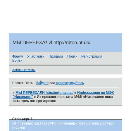
МЫ ПЕРЕЕХАЛИ http://mfcn.at.ua/
Форум
Участники
Правила
Поиск
Регистрация
Войти
Активные темы
Привет, Гость!
Войдите
или
зарегистрируйтесь
.
»
МЫ ПЕРЕЕХАЛИ http://mfcn.at.ua/
»
Информация по МФК
"Николаев"
»
Из прежнего состава МФК «Николаев» пока
осталось пятеро игроков
Страница:
1
Из прежнего состава МФК «Николаев» пока осталось пятеро
игроков